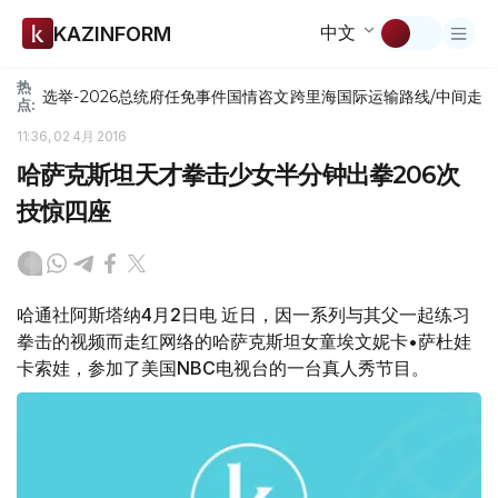
中文
KAZINFORM
热
选举-2026
总统府
任免
事件
国情咨文
跨里海国际运输路线/中间走
点:
11:36, 02 4月 2016
哈萨克斯坦天才拳击少女半分钟出拳206次
技惊四座
哈通社阿斯塔纳4月2日电 近日，因一系列与其父一起练习
拳击的视频而走红网络的哈萨克斯坦女童埃文妮卡•萨杜娃
卡索娃，参加了美国NBC电视台的一台真人秀节目。