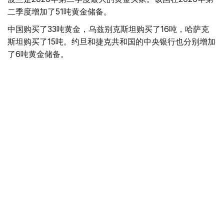
二季度增加了51吨黄金储备。
中国购买了33吨黄金，乌兹别克斯坦购买了16吨，哈萨克
斯坦购买了15吨。约旦和捷克共和国的中央银行也分别增加
了6吨黄金储备。
全球各国央行在第二季度共购买了约289吨黄金，比2025年
同期增长了62%。去年同期，黄金购买量约为178吨。
世界黄金协会称，黄金需求的增长受到地缘政治不确定性、
本季度贵金属价格下跌，以及各国寻求国际储备多元化等因
素的影响。
根据该协会进行的一项调查，89%的央行行长预计未来一
年全球黄金储备量将会增加。45%的受访者表示，他们的
国家计划增加黄金储备。
黄金储备
哈萨克斯坦
经济
央行
金融