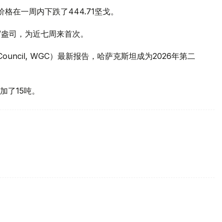
价格在一周内下跌了444.71坚戈。
元/盎司，为近七周来首次。
 Council, WGC）最新报告，哈萨克斯坦成为2026年第二
加了15吨。