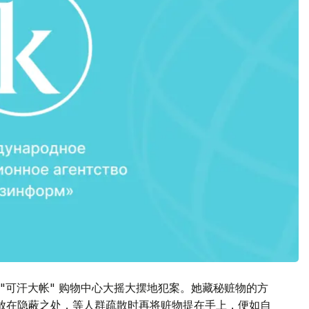
"可汗大帐" 购物中心大摇大摆地犯案。她藏秘赃物的方
衣放在隐蔽之处，等人群疏散时再将赃物提在手上，便如自