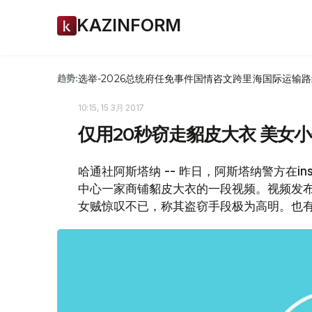
KAZINFORM
选举-2026
总统府
任免
事件
国情咨文
跨里海国际运输路
趋势:
10:15, 15 3月 2017
仅用20秒窃走貂皮大衣 美女
哈通社阿斯塔纳 -- 昨日，阿斯塔纳警方在i
中心一家商铺貂皮大衣的一段视频。视频发布
女贼惊叹不已，称其盗窃手段极为高明。也