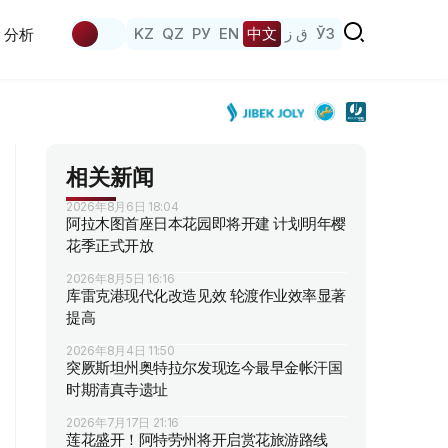
KZ
QZ
РУ
EN
中文
ق ز
ЎЗ
分析
相关新闻
2026年8月6日 18:04
阿拉木图首座日本花园即将开建 计划明年樱
花季正式开放
2026年8月5日 16:16
库雷克港现代化改造见效 轮渡作业效率显著
提高
2026年8月4日 11:50
突厥斯坦州奥特拉尔发现迄今最早金帐汗国
时期清真寺遗址
2026年7月17日 21:16
莲花盛开！阿特劳州将开启赏花旅游路线