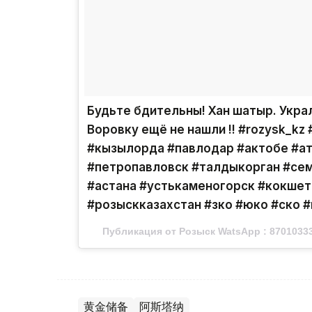
Будьте бдительны! Хан шатыр. Украл
Воровку ещё не нашли !! #rozysk_kz
#кызылорда #павлодар #актобе #а
#петропавловск #талдыкорган #сем
#астана #устькаменогорск #кокшет
#розыскказахстан #зко #юко #ско #
Публикация от Розыск WatsApp : 87010333
黄金储备
阿斯塔纳