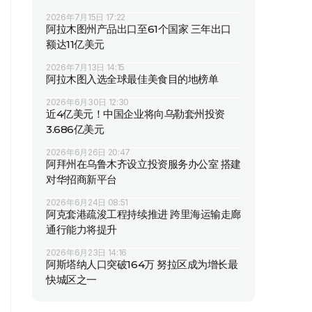
2026年7月15日 17:22
阿拉木图州产品出口至61个国家 三年出口
额达11亿美元
2026年7月13日 14:15
阿拉木图入选全球最佳美食目的地榜单
2026年6月30日 12:30
近4亿美元！中国企业将向乌勒套州投资
3.686亿美元
2026年6月26日 20:47
阿拜州在乌鲁木齐设立投资服务办公室 搭建
对华招商新平台
2026年6月24日 08:51
阿克套港疏浚工程持续推进 跨里海运输走廊
通行能力将提升
2026年6月23日 14:16
阿斯塔纳人口突破164万 努拉区成为增长最
快城区之一