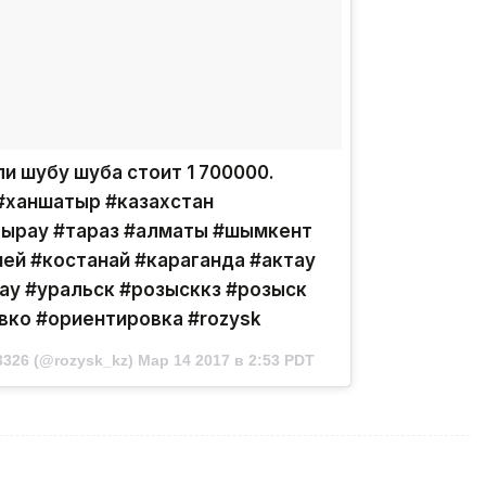
и шубу шуба стоит 1 700000.
 #ханшатыр #казахстан
тырау #тараз #алматы #шымкент
ей #костанай #караганда #актау
ау #уральск #розысккз #розыск
вко #ориентировка #rozysk
326 (@rozysk_kz) Мар 14 2017 в 2:53 PDT