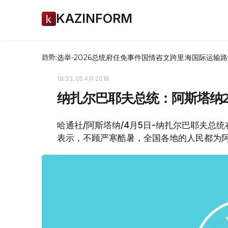
KAZINFORM
选举-2026
总统府
任免
事件
国情咨文
跨里海国际运输路
趋势:
18:33, 05 4月 2018
纳扎尔巴耶夫总统：阿斯塔纳
哈通社/阿斯塔纳/4月5日-纳扎尔巴耶夫总
表示，不顾严寒酷暑，全国各地的人民都为