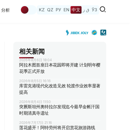
KZ
QZ
РУ
EN
中文
ق ز
ЎЗ
分析
相关新闻
2026年8月6日 18:04
阿拉木图首座日本花园即将开建 计划明年樱
花季正式开放
2026年8月5日 16:16
库雷克港现代化改造见效 轮渡作业效率显著
提高
2026年8月4日 11:50
突厥斯坦州奥特拉尔发现迄今最早金帐汗国
时期清真寺遗址
2026年7月17日 21:16
莲花盛开！阿特劳州将开启赏花旅游路线