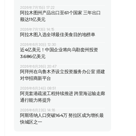
2026年7月15日 17:22
阿拉木图州产品出口至61个国家 三年出口
额达11亿美元
2026年7月13日 14:15
阿拉木图入选全球最佳美食目的地榜单
2026年6月30日 12:30
近4亿美元！中国企业将向乌勒套州投资
3.686亿美元
2026年6月26日 20:47
阿拜州在乌鲁木齐设立投资服务办公室 搭建
对华招商新平台
2026年6月24日 08:51
阿克套港疏浚工程持续推进 跨里海运输走廊
通行能力将提升
2026年6月23日 14:16
阿斯塔纳人口突破164万 努拉区成为增长最
快城区之一