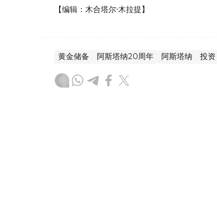
【编辑：木合塔尔·木拉提】
黄金储备
阿斯塔纳20周年
阿斯塔纳
投资
без автора
编译
10:18, 24 10月 2018
圣彼得堡和车里雅宾斯克将在2