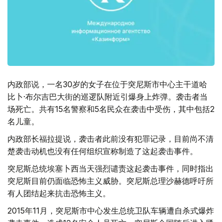
内政部说，一名30岁的女子在位于突尼斯市中心主干道哈
比卜·布尔吉巴大街的巡逻队附近引爆身上炸弹。袭击者当
场死亡。共有15名警察和5名民众在袭击中受伤，其中包括2
名儿童。
内政部长福拉提说，袭击者此前没有犯罪记录，目前尚不清
楚袭击动机也没有任何组织宣称制造了这起袭击事件。
突尼斯总统埃塞卜西当天强烈谴责这起袭击事件，同时指出
突尼斯目前仍面临恐怖主义威胁。突尼斯总理沙赫德呼吁所
有人团结起来抗击恐怖主义。
2015年11月，突尼斯市中心发生总统卫队车辆遭自杀式爆炸