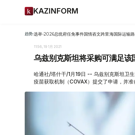
KAZINFORM
选举-2026
总统府
任免
事件
国情咨文
跨里海国际运输路
趋势:
11:56, 19 1月 2021
乌兹别克斯坦将采购可满足该
哈通社/塔什干/1月19日 -- 乌兹别克斯
疫苗获取机制（COVAX）提交了申请，并