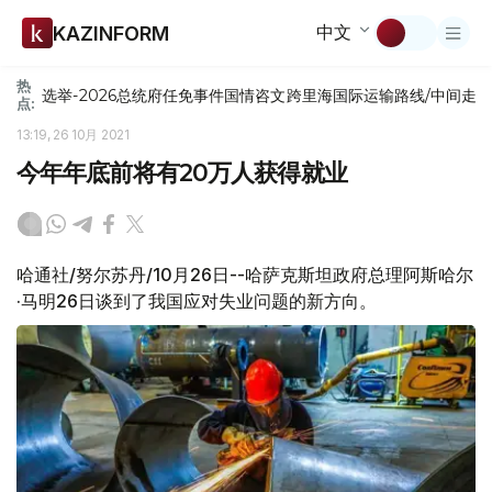
中文
KAZINFORM
热
选举-2026
总统府
任免
事件
国情咨文
跨里海国际运输路线/中间走
点:
13:19, 26 10月 2021
今年年底前将有20万人获得就业
哈通社/努尔苏丹/10月26日--哈萨克斯坦政府总理阿斯哈尔
·马明26日谈到了我国应对失业问题的新方向。