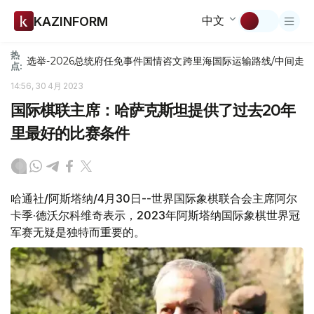
中文
KAZINFORM
热
选举-2026
总统府
任免
事件
国情咨文
跨里海国际运输路线/中间走
点:
14:56, 30 4月 2023
国际棋联主席：哈萨克斯坦提供了过去20年
里最好的比赛条件
哈通社/阿斯塔纳/4月30日--世界国际象棋联合会主席阿尔
卡季·德沃尔科维奇表示，2023年阿斯塔纳国际象棋世界冠
军赛无疑是独特而重要的。