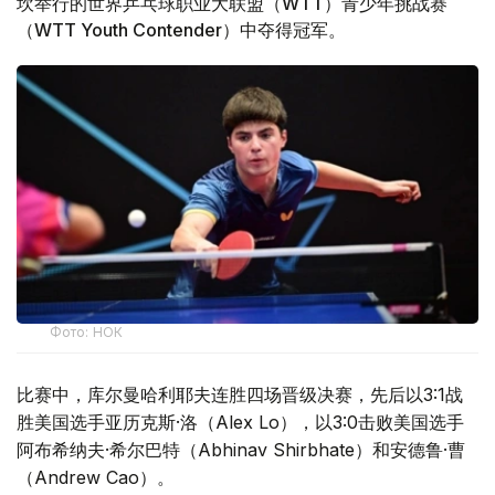
坎举行的世界乒乓球职业大联盟（WTT）青少年挑战赛
（WTT Youth Contender）中夺得冠军。
Фото: НОК
比赛中，库尔曼哈利耶夫连胜四场晋级决赛，先后以3:1战
胜美国选手亚历克斯·洛（Alex Lo），以3:0击败美国选手
阿布希纳夫·希尔巴特（Abhinav Shirbhate）和安德鲁·曹
（Andrew Cao）。