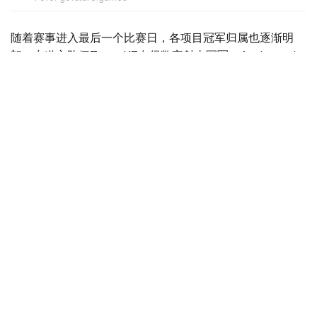
随着赛事进入最后一个比赛日，各项目冠军归属也逐渐明
朗。东道主队伍Team KZ夺得数字射击冠军，Archangel
Michael问鼎数字格斗；数字足球卫冕冠军Quetzales-
Armadillos继续保留卫冕希望，MLBB项目则将迎来ONIC
与Bigetron by Vitality的巅峰对决。
数字格斗落幕 Archangel Michael强势夺冠
数字格斗8日率先决出冠军。
Archangel Michael当天三场比赛全部获胜，无论是在
《FATAL FURY: City of the Wolves》数字阶段，还是综
合格斗（MMA）实体赛阶段均占据明显优势，最终以39分
排名第一，夺得本届赛事冠军，并获得10万美元冠军奖金。