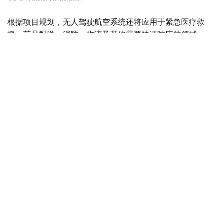
根据项目规划，无人驾驶航空系统还将应用于紧急医疗救
援、药品配送、消防、物流及其他需要快速响应的领域。
Фото: Министерство транспорта РК
与此同时，哈萨克斯坦计划分阶段推进载人无人驾驶航空系
统本地化生产。这将有助于发展高技术装备制造业、创造新