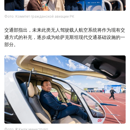
Фото: Комитет гражданской авиации РК
交通部指出，未来此类无人驾驶载人航空系统将作为现有交
通方式的补充，逐步成为哈萨克斯坦现代交通基础设施的一
部分。
Фото: ҚР Көлік министрлігі