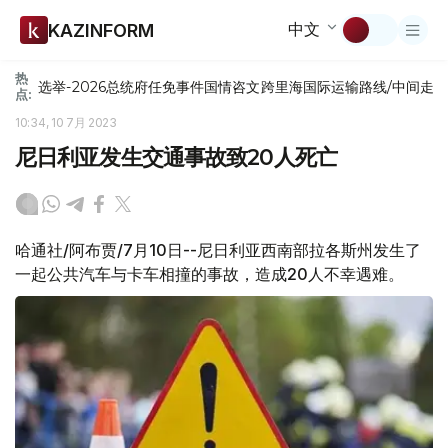
中文
KAZINFORM
热
选举-2026
总统府
任免
事件
国情咨文
跨里海国际运输路线/中间走
点:
10:34, 10 7月 2023
尼日利亚发生交通事故致20人死亡
哈通社/阿布贾/7月10日--尼日利亚西南部拉各斯州发生了
一起公共汽车与卡车相撞的事故，造成20人不幸遇难。