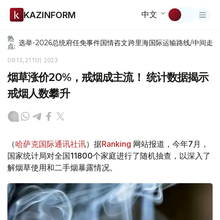
中文
KAZINFORM
热
选举-2026
总统府
任免
事件
国情咨文
跨里海国际运输路线/中间走
点:
09:13, 21 11月 2023
烟草涨价20%，戒烟成主流！ 统计数据揭示
戒烟人数攀升
（
哈萨克国际通讯社讯
）据
Ranking
网站报道，今年7月，
国家统计局对全国11800个家庭进行了随机抽查，以深入了
解烟草使用和二手烟暴露情况。