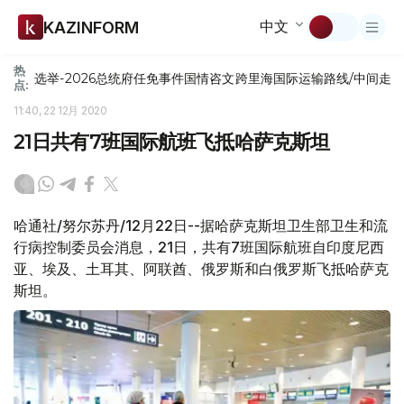
中文
KAZINFORM
热
选举-2026
总统府
任免
事件
国情咨文
跨里海国际运输路线/中间走
点:
11:40, 22 12月 2020
21日共有7班国际航班飞抵哈萨克斯坦
哈通社/努尔苏丹/12月22日--据哈萨克斯坦卫生部卫生和流
行病控制委员会消息，21日，共有7班国际航班自印度尼西
亚、埃及、土耳其、阿联酋、俄罗斯和白俄罗斯飞抵哈萨克
斯坦。