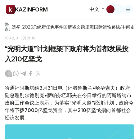
中文
KAZINFORM
热
选举-2026
总统府
任免
事件
国情咨文
跨里海国际运输路线/中间走
点:
18:42, 31 3月 2015
“光明大道”计划框架下政府将为首都发展投
入210亿坚戈
哈通社阿斯塔纳3月31日电（记者鲁斯兰•哈毕索夫）政府
副总理别尔德别克•萨帕尔巴耶夫在今日举行的阿斯塔纳市
政府工作会议上表示，为落实"光明大道"经济计划，政府今
年将下拨7000亿坚戈资金，其中210亿坚戈指向首都社会
经济发展。