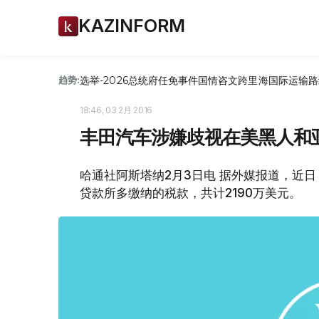
KAZINFORM
选举-2026
总统府
任免
事件
国情咨文
跨里海国际运输路
趋势:
18:46, 03 2月 2016
丰田汽车涉嫌歧视在美黑人和亚裔
哈通社阿斯塔纳2月3日电 据外媒报道，近
贷款所多缴纳的税款，共计2190万美元。