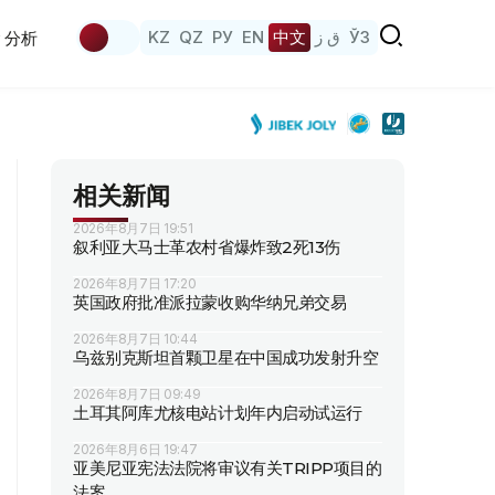
KZ
QZ
РУ
EN
中文
ق ز
ЎЗ
分析
相关新闻
2026年8月7日 19:51
叙利亚大马士革农村省爆炸致2死13伤
2026年8月7日 17:20
英国政府批准派拉蒙收购华纳兄弟交易
2026年8月7日 10:44
乌兹别克斯坦首颗卫星在中国成功发射升空
2026年8月7日 09:49
土耳其阿库尤核电站计划年内启动试运行
2026年8月6日 19:47
亚美尼亚宪法法院将审议有关TRIPP项目的
法案