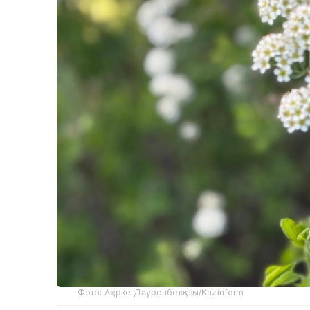
Фото: Ақерке Дәуренбекқызы/Kazinform