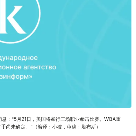
消息："5月21日，美国将举行三场职业拳击比赛。WBA重
对手尚未确定。"（编译：小穆，审稿：塔布斯）