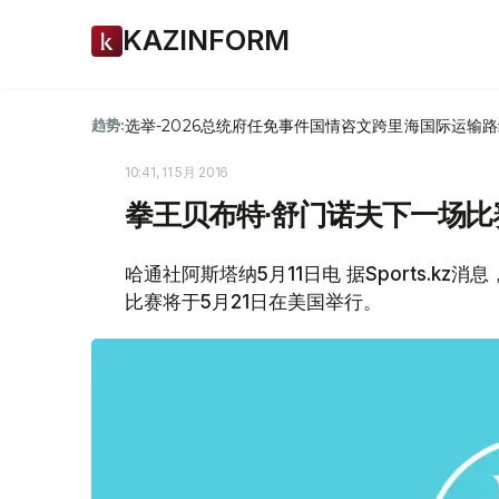
KAZINFORM
选举-2026
总统府
任免
事件
国情咨文
跨里海国际运输路
趋势:
10:41, 11 5月 2016
拳王贝布特∙舒门诺夫下一场比
哈通社阿斯塔纳5月11日电 据Sports.k
比赛将于5月21日在美国举行。