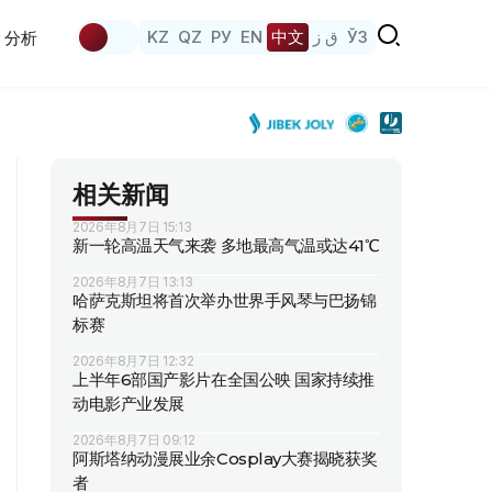
KZ
QZ
РУ
EN
中文
ق ز
ЎЗ
分析
相关新闻
2026年8月7日 15:13
新一轮高温天气来袭 多地最高气温或达41℃
2026年8月7日 13:13
哈萨克斯坦将首次举办世界手风琴与巴扬锦
标赛
2026年8月7日 12:32
上半年6部国产影片在全国公映 国家持续推
动电影产业发展
2026年8月7日 09:12
阿斯塔纳动漫展业余Cosplay大赛揭晓获奖
者