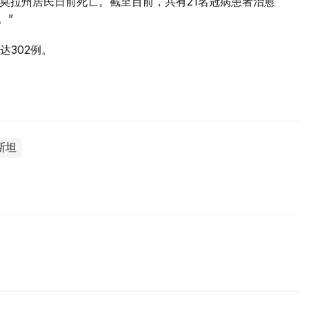
克莫拉州居民日前死亡。截至目前，共有21名冠病患者治愈
。”
302例。
斯坦