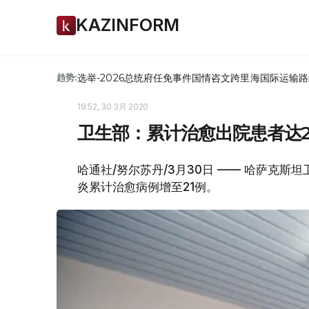
KAZINFORM
选举-2026
总统府
任免
事件
国情咨文
跨里海国际运输路
趋势:
19:52, 30 3月 2020
卫生部：累计治愈出院患者达2
哈通社/努尔苏丹/3月30日 —— 哈萨克斯
炎累计治愈病例增至21例。