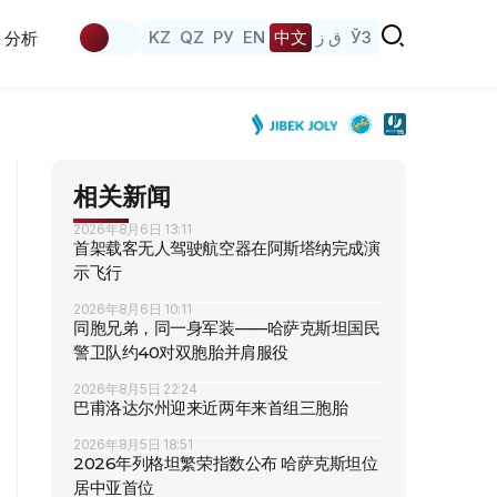
KZ
QZ
РУ
EN
中文
ق ز
ЎЗ
分析
相关新闻
2026年8月6日 13:11
首架载客无人驾驶航空器在阿斯塔纳完成演
示飞行
2026年8月6日 10:11
同胞兄弟，同一身军装——哈萨克斯坦国民
警卫队约40对双胞胎并肩服役
2026年8月5日 22:24
巴甫洛达尔州迎来近两年来首组三胞胎
2026年8月5日 18:51
2026年列格坦繁荣指数公布 哈萨克斯坦位
居中亚首位