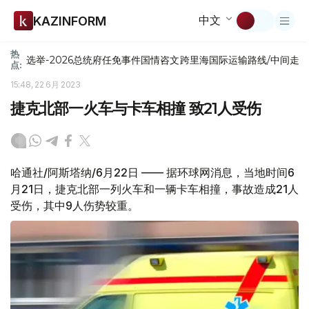
中文
KAZINFORM
热
选举-2026
总统府
任免
事件
国情咨文
跨里海国际运输路线/中间走
点:
15:48, 22 6月 2023
捷克北部一火车与卡车相撞 致21人受伤
哈通社/阿斯塔纳/6月22日 —— 据环球网消息，当地时间6
月21日，捷克北部一列火车和一辆卡车相撞，事故造成21人
受伤，其中9人伤势较重。