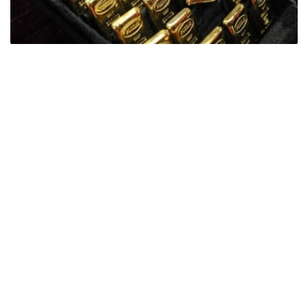
Фото: ӨзА
季度报告显示，哈萨克斯坦国家银行黄金储备增加了15吨。
波兰是2026年第二季度最大的黄金买家。该国在2026年第
二季度增加了51吨黄金储备。
中国购买了33吨黄金，乌兹别克斯坦购买了16吨，哈萨克
斯坦购买了15吨。约旦和捷克共和国的中央银行也分别增加
了6吨黄金储备。
全球各国央行在第二季度共购买了约289吨黄金，比2025年
同期增长了62%。去年同期，黄金购买量约为178吨。
世界黄金协会称，黄金需求的增长受到地缘政治不确定性、
本季度贵金属价格下跌，以及各国寻求国际储备多元化等因
素的影响。