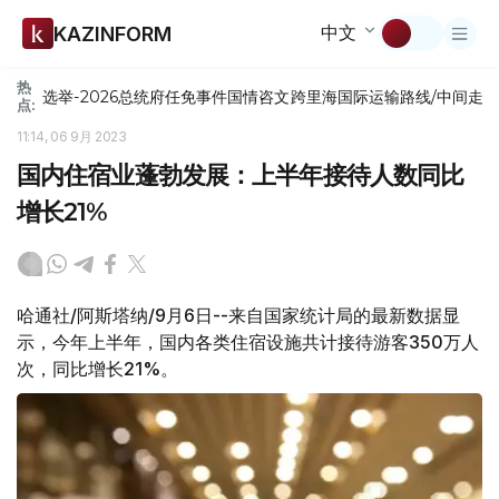
中文
KAZINFORM
热
选举-2026
总统府
任免
事件
国情咨文
跨里海国际运输路线/中间走
点:
11:14, 06 9月 2023
国内住宿业蓬勃发展：上半年接待人数同比
增长21%
哈通社/阿斯塔纳/9月6日--来自国家统计局的最新数据显
示，今年上半年，国内各类住宿设施共计接待游客350万人
次，同比增长21%。