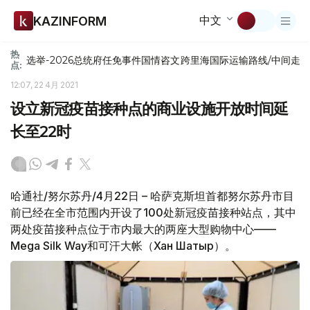
中文
KAZINFORM
热
选举-2026
总统府
任免
事件
国情咨文
跨里海国际运输路线/中间走
点:
12:07, 22 4月 2021
设立新冠疫苗接种点的商业设施开放时间延
长至22时
哈通社/努尔苏丹/4月22日 – 哈萨克斯坦首都努尔苏丹市目
前已经在全市范围内开设了100处新冠疫苗接种站点，其中
两处疫苗接种点位于市内最大的两座大型购物中心——
Mega Silk Way和可汗大帐（Хан Шатыр）。