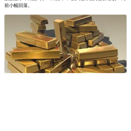
前小幅回落。
Фото: Pixabay
据哈萨克斯坦国家银行公布的数据，目前1克黄金价格为
61889.33坚戈。
相比一周前的61925.12坚戈，每克下跌35.79坚戈。