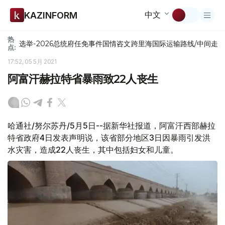
中文
KAZINFORM
热
选举-2026
总统府
任免
事件
国情咨文
跨里海国际运输路线/中间走
点:
17:52, 05 5月 2021
阿富汗赫拉特省暴雨致22人丧生
哈通社/努尔苏丹/5月5日--据新华社报道，阿富汗西部赫拉
特省政府4日发表声明说，该省部分地区3日因暴雨引发洪
水灾害，造成22人丧生，其中包括妇女和儿童。