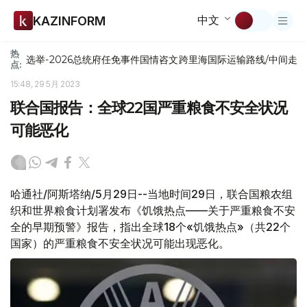
中文
KAZINFORM
热
选举-2026
总统府
任免
事件
国情咨文
跨里海国际运输路线/中间走
点:
15:48, 29 5月 2023
联合国报告：全球22国严重粮食不安全状况
可能恶化
哈通社/阿斯塔纳/5月29日--当地时间29日，联合国粮农组
织和世界粮食计划署发布《饥饿热点——关于严重粮食不安
全的早期预警》报告，指出全球18个«饥饿热点»（共22个
国家）的严重粮食不安全状况可能出现恶化。