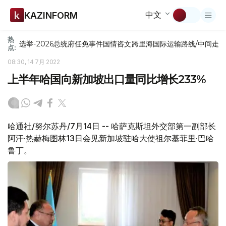
中文
KAZINFORM
热
选举-2026
总统府
任免
事件
国情咨文
跨里海国际运输路线/中间走
点:
08:30, 14 7月 2022
上半年哈国向新加坡出口量同比增长233%
哈通社/努尔苏丹/7月14日 -- 哈萨克斯坦外交部第一副部长
阿汗·热赫梅图林13日会见新加坡驻哈大使祖尔基菲里·巴哈
鲁丁。