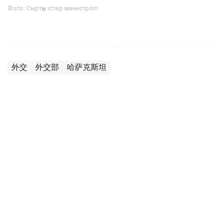
Фото: Сыртқы істер министрлігі
外交
外交部
哈萨克斯坦
木合塔尔 哈力木拉
编译
21:53, 05 8月 2026
哈萨克斯坦大使向卡塔尔埃米尔递交国书
（
哈萨克国际通讯社讯
）据外交部消息，哈萨克斯坦驻卡塔
尔国新任特命全权大使巴赫特·巴特尔沙耶夫5日向卡塔尔埃