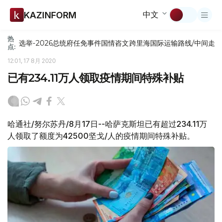
中文
KAZINFORM
热
选举-2026
总统府
任免
事件
国情咨文
跨里海国际运输路线/中间走
点:
12:01, 17 8月 2020
已有234.11万人领取疫情期间特殊补贴
哈通社/努尔苏丹/8月17日--哈萨克斯坦已有超过234.11万
人领取了额度为42500坚戈/人的疫情期间特殊补贴。