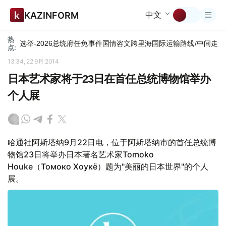
中文
KAZINFORM
热
选举-2026
总统府
任免
事件
国情咨文
跨里海国际运输路线/中间走廊
点:
13:34, 22 9月 2014
日本艺术家将于23日在首任总统博物馆举办
个人展
哈通社阿斯塔纳9月22日电，位于阿斯塔纳市的首任总统博
物馆23日将举办日本著名艺术家Tomoko
Houke（Томоко Хоукё）题为"美丽的日本世界"的个人
展。