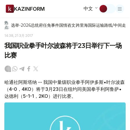
中文
KAZINFORM
热
选举-2026
总统府
任免
事件
国情咨文
跨里海国际运输路线/中间走
点:
14:38, 21 3月 2017
我国职业拳手叶尔波森将于23日举行下一场
比赛
哈通社阿斯塔纳 -- 我国中量级职业拳手阿伊多斯•叶尔波森
（4-0，4KO）将于3月23日在纽约同美国拳手利阿鲁萨•
达德利（5-1-1，2KO）进行比赛。