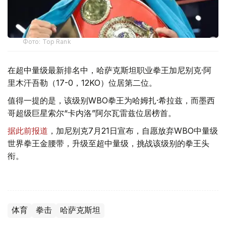
Фото: Top Rank
在超中量级最新排名中，哈萨克斯坦职业拳王加尼别克·阿
里木汗吾勒（17-0，12KO）位居第二位。
值得一提的是，该级别WBO拳王为哈姆扎·希拉兹，而墨西
哥超级巨星索尔“卡内洛”阿尔瓦雷兹位居榜首。
据此前报道
，加尼别克7月21日宣布，自愿放弃WBO中量级
世界拳王金腰带，升级至超中量级，挑战该级别的拳王头
衔。
体育
拳击
哈萨克斯坦