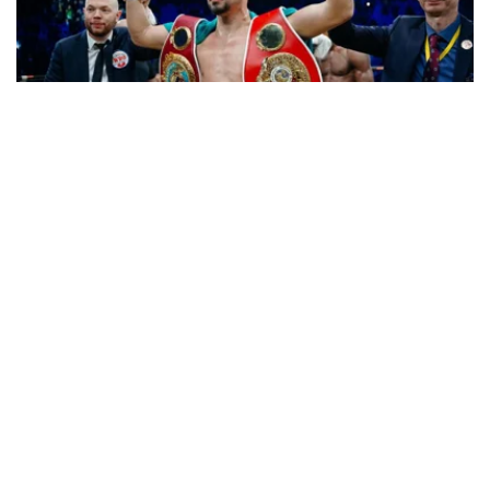
Фото: Нұрғали Жұмағазы
随后，WBO批准哈萨克斯坦拳手放弃世界冠军头衔的请
求。
根据WBO决定，因加尼别克·阿里木汗吾勒自愿放弃世界冠
军头衔，临时冠军丹泽尔·本特利成为正式世界冠军。约恩
利·埃尔南德斯则获得了中量级强制挑战者资格。
阿里木汗吾勒放弃中量级冠军金腰带，并请求WBO将其列
入超中量级世界排名。因此，他计划继续在该级别征战拳
坛。