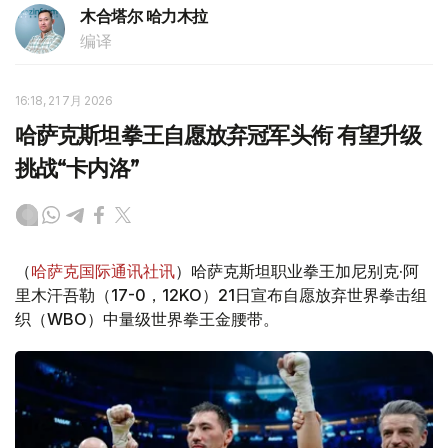
木合塔尔 哈力木拉
编译
16:18, 21 7月 2026
哈萨克斯坦拳王自愿放弃冠军头衔 有望升级
挑战“卡内洛”
（
哈萨克国际通讯社讯
）哈萨克斯坦职业拳王加尼别克·阿
里木汗吾勒（17-0，12KO）21日宣布自愿放弃世界拳击组
织（WBO）中量级世界拳王金腰带。