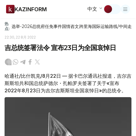
中文
KAZINFORM
热
选举-2026
总统府
任免
事件
国情咨文
跨里海国际运输路线/中间走
点:
22:30, 22 8月 2022
吉总统签署法令 宣布23日为全国哀悼日
哈通社/比什凯克/8月22日 — 据卡巴尔通讯社报道，吉尔吉
斯斯坦共和国总统萨德尔・扎帕罗夫签署了关于«宣布
2022年8月23日为吉尔吉斯斯坦全国哀悼日»的总统令。