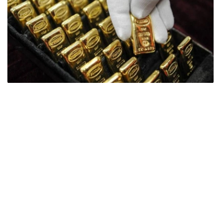
Фото: ӨзА
季度报告显示，哈萨克斯坦国家银行黄金储备增加了15吨。
波兰是2026年第二季度最大的黄金买家。该国在2026年第
二季度增加了51吨黄金储备。
中国购买了33吨黄金，乌兹别克斯坦购买了16吨，哈萨克
斯坦购买了15吨。约旦和捷克共和国的中央银行也分别增加
了6吨黄金储备。
全球各国央行在第二季度共购买了约289吨黄金，比2025年
同期增长了62%。去年同期，黄金购买量约为178吨。