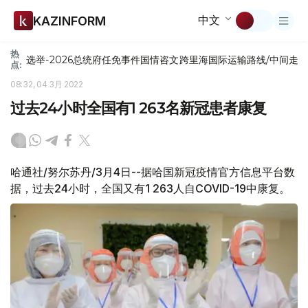
中文
KAZINFORM
热
选举-2026
总统府
任免
事件
国情咨文
跨里海国际运输路线/中间走
点:
08:32, 04 3月 2022
过去24小时全国有1 263名新冠患者康复
哈通社/努尔苏丹/3月4日--据哈国新冠疫情官方信息平台数
据，过去24小时，全国又有1 263人自COVID-19中康复。