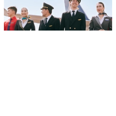
Фото: job.airastana.com
数据显示，飞行员的平均期望月薪约为239万坚戈，空乘人
员约为143万坚戈，发电站站长约为132万坚戈。
从招聘岗位来看，企业开出的最高薪资主要集中在软件架构
师、安全飞行监察工程师和市场营销与销售部门副主管等岗
位。其中，软件架构师平均月薪约112万坚戈，安全飞行监
察工程师约91万坚戈，市场营销与销售部门副主管约90万
坚戈。
与6月相比，7月平台招聘岗位数量下降3.8%，求职简历数