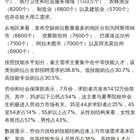
个）、医疗卫生和社会服务领域（1.03万个）、农林渔业
（8200个）、制造业（6800个）以及建筑业（5700个）
也存在较大用工需求。
从地区来看，发布空缺岗位数量最多的地区分别为阿斯塔纳
市（8800个）、突厥斯坦州（7600个）、巴甫洛达尔州
（7100个）、阿拉木图市（7000个）以及阿克莫拉州
（6900个）。
按照技能水平划分，雇主需求主要集中在中等技能人才，该
类别岗位占全部招聘需求的38.8%。低技能岗位占30.7%，
高技能专业岗位占30.5%。
劳动和社会保障部表示，7月份，求职者共发布14.12万份简
历。其中，35岁以下公民占54%，这主要与夏季院校毕业
生积极进入劳动力市场有关。35至44岁求职者占25%，45
至54岁占14%，55岁以上占7%。从性别结构来看，女性发
布简历占57%，男性占43%。
数据显示，劳动力供给的技能结构总体上与市场需求基本匹
配。其中，中等技能专业人员简历占38%，高技能人才占