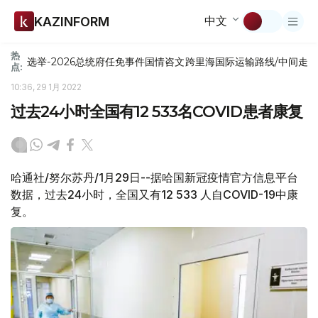
中文
KAZINFORM
热
选举-2026
总统府
任免
事件
国情咨文
跨里海国际运输路线/中间走
点:
10:36, 29 1月 2022
过去24小时全国有12 533名COVID患者康复
哈通社/努尔苏丹/1月29日--据哈国新冠疫情官方信息平台
数据，过去24小时，全国又有12 533 人自COVID-19中康
复。