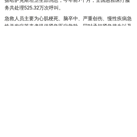
据哈萨克斯坦卫生部消息，今年前7个月，全国急救医疗服
务共处理525.32万次呼叫。
急救人员主要为心肌梗死、脑卒中、严重创伤、慢性疾病急
性并发症等患者提供紧急医疗救助，同时承担紧急接生以及
道路交通事故现场救援等任务。
目前，哈萨克斯坦全国共有20个独立急救站、92个城市急
救分站和189个区级急救部门，为城市和农村地区居民提供
紧急医疗服务。
全国每天共有1669支急救医疗队值班，并配备2728辆救护
车用于快速出诊。其中，1733辆服务于城市地区，995辆服
务于农村地区。
哈萨克斯坦卫生部表示，急救医疗服务体系建设仍是国家卫
生系统的重点工作方向之一。目前，全国正在持续更新救护
车辆，优化患者转运和救治流程，引入新的急救医疗服务组
织模式，并加强医务人员专业培训。