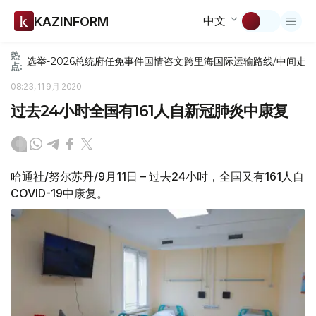
中文
KAZINFORM
热
选举-2026
总统府
任免
事件
国情咨文
跨里海国际运输路线/中间走
点:
08:23, 11 9月 2020
过去24小时全国有161人自新冠肺炎中康复
哈通社/努尔苏丹/9月11日 – 过去24小时，全国又有161人自
COVID-19中康复。