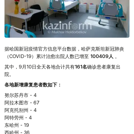
据哈国新冠疫情官方信息平台数据，哈萨克斯坦新冠肺炎
（COVID-19）累计治愈出院人数已增至
100409
人
。
其中，9月10日全天各地合计共有
161
名
确诊患者康复出
院。
各地新增康复患者数如下：
努尔苏丹市 - 4
阿拉木图市 - 67
阿克托别州 - 4
阿特劳州 - 4
东哈州 - 19
西哈州 - 36