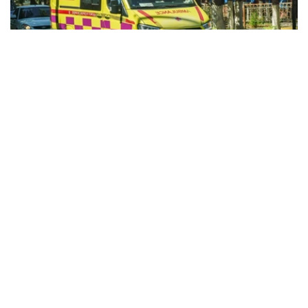
Фото: Kazinform
据哈萨克斯坦卫生部消息，今年前7个月，全国急救医疗服
务共处理525.32万次呼叫。
急救人员主要为心肌梗死、脑卒中、严重创伤、慢性疾病急
性并发症等患者提供紧急医疗救助，同时承担紧急接生以及
道路交通事故现场救援等任务。
目前，哈萨克斯坦全国共有20个独立急救站、92个城市急
救分站和189个区级急救部门，为城市和农村地区居民提供
紧急医疗服务。
全国每天共有1669支急救医疗队值班，并配备2728辆救护