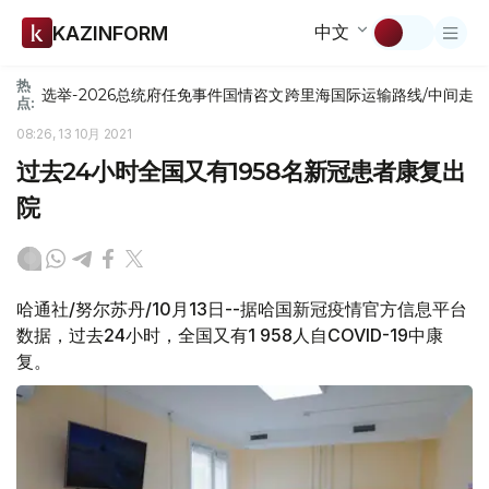
中文
KAZINFORM
热
选举-2026
总统府
任免
事件
国情咨文
跨里海国际运输路线/中间走
点:
08:26, 13 10月 2021
过去24小时全国又有1958名新冠患者康复出
院
哈通社/努尔苏丹/10月13日--据哈国新冠疫情官方信息平台
数据，过去24小时，全国又有1 958人自COVID-19中康
复。