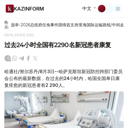
中文
KAZINFORM
热
选举-2026
总统府
任免
事件
国情咨文
跨里海国际运输路线/中间走
点:
09:10, 03 8月 2022
过去24小时全国有2290名新冠患者康复
哈通社/努尔苏丹/8月3日--哈萨克斯坦新冠防控跨部门委员
会公布的最新数据，在过去的24小时内，哈国全国单日康
复痊愈的新冠患者有2 290人。