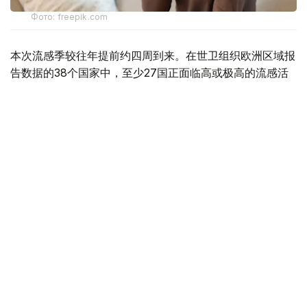
Фото: freepik.com
本次流感季较往年提前约四周到来。在世卫组织欧洲区域报
告数据的38个国家中，至少27国正面临高或极高的流感活
跃水平。
在爱尔兰、吉尔吉斯斯坦、黑山、塞尔维亚、斯洛文尼亚及
英国六国，接受流感样症状检测的患者中超过半数确诊感染
流感病毒。
世卫组织欧洲区域主任克鲁格指出，新型流感毒株——
AH3N2亚型流感病毒——正成为当前感染的主要致病原，
虽然尚无证据显示其致病严重程度有所增加。这一季节性流
感新变种已占欧洲区域确诊病例的90%，表明流感病毒的
微小基因变异就足以对卫生系统构成巨大压力，原因在于人
群对该新变体尚未建立足够的免疫屏障。
尽管疫苗未必能完全阻断感染，但来自英国的早期数据显
示，现行季节性流感疫苗可显著降低因AH3N2亚型流感病