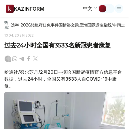
中文
KAZINFORM
热
选举-2026
总统府
任免
事件
国情咨文
跨里海国际运输路线/中间走
点:
10:04, 20 2月 2022
过去24小时全国有3533名新冠患者康复
哈通社/努尔苏丹/2月20日--据哈国新冠疫情官方信息平台
数据，过去24小时，全国又有3533人自COVID-19中康
复。