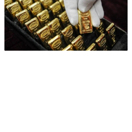
Фото: ӨзА
季度报告显示，哈萨克斯坦国家银行黄金储备增加了15吨。
波兰是2026年第二季度最大的黄金买家。该国在2026年第
二季度增加了51吨黄金储备。
中国购买了33吨黄金，乌兹别克斯坦购买了16吨，哈萨克
斯坦购买了15吨。约旦和捷克共和国的中央银行也分别增加
了6吨黄金储备。
全球各国央行在第二季度共购买了约289吨黄金，比2025年
同期增长了62%。去年同期，黄金购买量约为178吨。