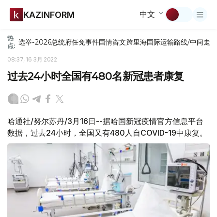
中文
KAZINFORM
热
选举-2026
总统府
任免
事件
国情咨文
跨里海国际运输路线/中间走
点:
08:37, 16 3月 2022
过去24小时全国有480名新冠患者康复
哈通社/努尔苏丹/3月16日--据哈国新冠疫情官方信息平台
数据，过去24小时，全国又有480人自COVID-19中康复。