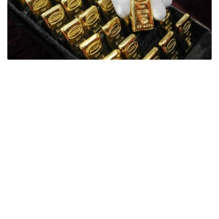
Фото: ӨзА
季度报告显示，哈萨克斯坦国家银行黄金储备增加了15吨。
波兰是2026年第二季度最大的黄金买家。该国在2026年第
二季度增加了51吨黄金储备。
中国购买了33吨黄金，乌兹别克斯坦购买了16吨，哈萨克
斯坦购买了15吨。约旦和捷克共和国的中央银行也分别增加
了6吨黄金储备。
全球各国央行在第二季度共购买了约289吨黄金，比2025年
同期增长了62%。去年同期，黄金购买量约为178吨。
世界黄金协会称，黄金需求的增长受到地缘政治不确定性、