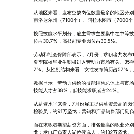
从地区来看，发布空缺岗位数量最多的地区分别为
甫洛达尔州（7100个）、阿拉木图市（7000
按照技能水平划分，雇主需求主要集中在中等技
位占30.7%，高技能专业岗位占30.5%。
劳动和社会保障部表示，7月份，求职者共发布14
夏季院校毕业生积极进入劳动力市场有关。35至4
7%。从性别结构来看，女性发布简历占57%，
数据显示，劳动力供给的技能结构总体上与市场
技能人才占38%，低技能求职者占24%。
从薪资水平来看，7月份雇主提供薪资最高的岗
检验员，约91万坚戈；营销和产品销售部门副负
而在求职者期望薪资方面，排名最高的职业分别是
戈；发电厂负责人岗位候选人，约132万坚戈。