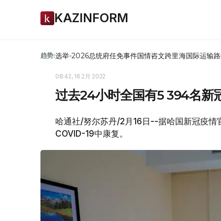
KAZINFORM
选举-2026
总统府
任免
事件
国情咨文
跨里海国际运输路
趋势:
08:42, 16 2月 2022
过去24小时全国有5 394名
哈通社/努尔苏丹/2月16日--据哈国新冠疫
COVID-19中康复。