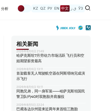
KZ
QZ
РУ
EN
中文
ق ز
ЎЗ
分析
相关新闻
2026年8月6日 21:49
哈萨克斯坦7月劳动力市场活跃 飞行员和空
姐期望薪资最高
2026年8月6日 13:11
首架载客无人驾驶航空器在阿斯塔纳完成演
示飞行
2026年8月6日 10:11
同胞兄弟，同一身军装——哈萨克斯坦国民
警卫队约40对双胞胎并肩服役
2026年8月5日 22:24
巴甫洛达尔州迎来近两年来首组三胞胎