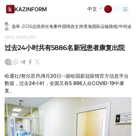
中文
KAZINFORM
热
选举-2026
总统府
任免
事件
国情咨文
跨里海国际运输路线/中间走
点:
08:32, 20 8月 2021
过去24小时共有5886名新冠患者康复出院
哈通社/努尔苏丹/8月20日--据哈国新冠疫情官方信息平台
数据，过去24小时，全国又有5 886人自COVID-19中康
复。