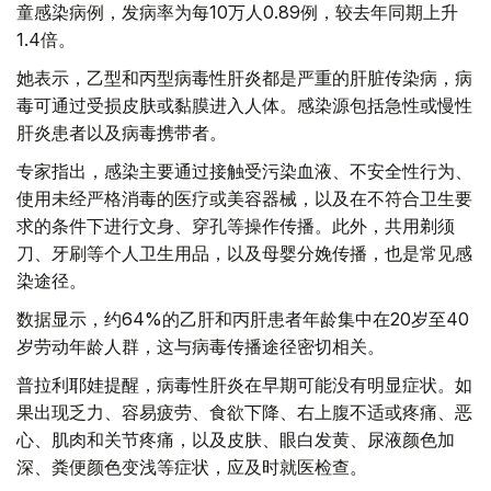
童感染病例，发病率为每10万人0.89例，较去年同期上升
1.4倍。
她表示，乙型和丙型病毒性肝炎都是严重的肝脏传染病，病
毒可通过受损皮肤或黏膜进入人体。感染源包括急性或慢性
肝炎患者以及病毒携带者。
专家指出，感染主要通过接触受污染血液、不安全性行为、
使用未经严格消毒的医疗或美容器械，以及在不符合卫生要
求的条件下进行文身、穿孔等操作传播。此外，共用剃须
刀、牙刷等个人卫生用品，以及母婴分娩传播，也是常见感
染途径。
数据显示，约64%的乙肝和丙肝患者年龄集中在20岁至40
岁劳动年龄人群，这与病毒传播途径密切相关。
普拉利耶娃提醒，病毒性肝炎在早期可能没有明显症状。如
果出现乏力、容易疲劳、食欲下降、右上腹不适或疼痛、恶
心、肌肉和关节疼痛，以及皮肤、眼白发黄、尿液颜色加
深、粪便颜色变浅等症状，应及时就医检查。