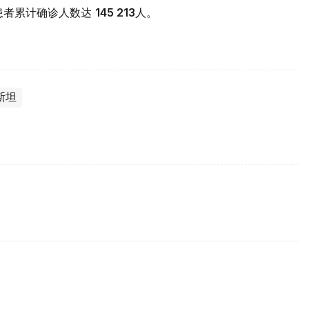
19患者累计确诊人数达
145 213
人。
斯坦