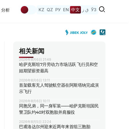
KZ
QZ
РУ
EN
中文
ق ز
ЎЗ
分析
相关新闻
2026年8月6日 21:49
哈萨克斯坦7月劳动力市场活跃 飞行员和空
姐期望薪资最高
2026年8月6日 13:11
首架载客无人驾驶航空器在阿斯塔纳完成演
示飞行
2026年8月6日 10:11
同胞兄弟，同一身军装——哈萨克斯坦国民
警卫队约40对双胞胎并肩服役
2026年8月5日 22:24
巴甫洛达尔州迎来近两年来首组三胞胎