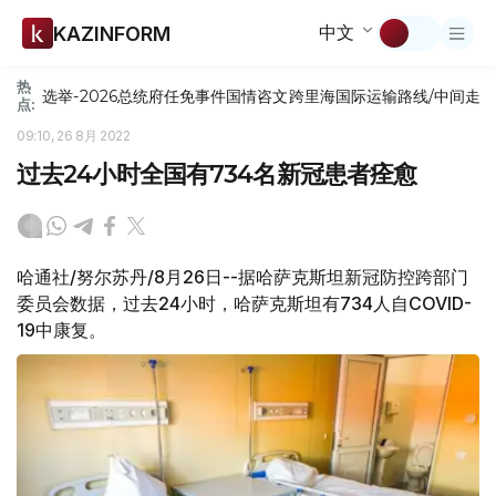
中文
KAZINFORM
热
选举-2026
总统府
任免
事件
国情咨文
跨里海国际运输路线/中间走
点:
09:10, 26 8月 2022
过去24小时全国有734名新冠患者痊愈
哈通社/努尔苏丹/8月26日--据哈萨克斯坦新冠防控跨部门
委员会数据，过去24小时，哈萨克斯坦有734人自COVID-
19中康复。