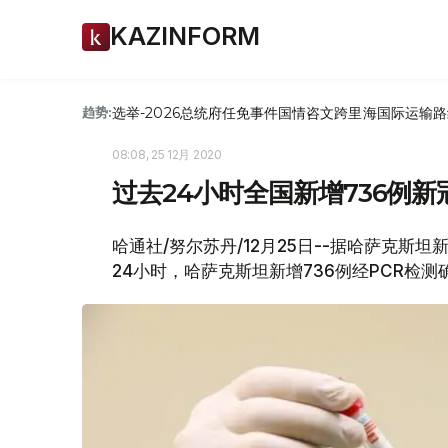
KAZINFORM
选举-2026
总统府
任免
事件
国情咨文
跨里海国际运输路
趋势:
08:08, 25 12月 2020
过去24小时全国新增736例
哈通社/努尔苏丹/12月25日--据哈萨克斯坦新冠
24小时，哈萨克斯坦新增736例经PCR检测确