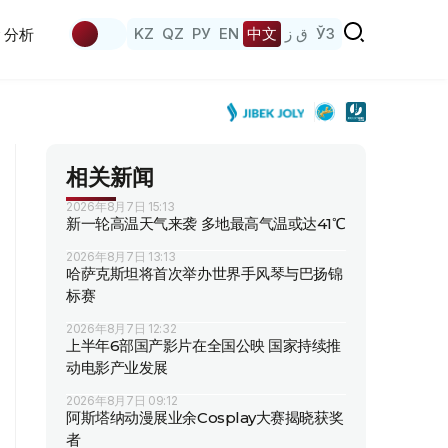
KZ
QZ
РУ
EN
中文
ق ز
ЎЗ
分析
相关新闻
2026年8月7日 15:13
新一轮高温天气来袭 多地最高气温或达41℃
2026年8月7日 13:13
哈萨克斯坦将首次举办世界手风琴与巴扬锦
标赛
2026年8月7日 12:32
上半年6部国产影片在全国公映 国家持续推
动电影产业发展
2026年8月7日 09:12
阿斯塔纳动漫展业余Cosplay大赛揭晓获奖
者