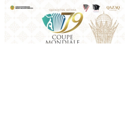
Фото: Қазақконцерт
本届赛事将在哈萨克斯坦文化和信息部支持下，于阿斯塔纳
中央音乐厅举办。赛事期间，第156届国际手风琴联盟
（Confédération Internationale des Accordéonistes，
CIA）代表大会也将同期举行。
“Coupe Mondiale”创办于1938年，是全球历史最悠久、最
具影响力的手风琴与巴扬国际赛事之一，长期以来汇聚来自