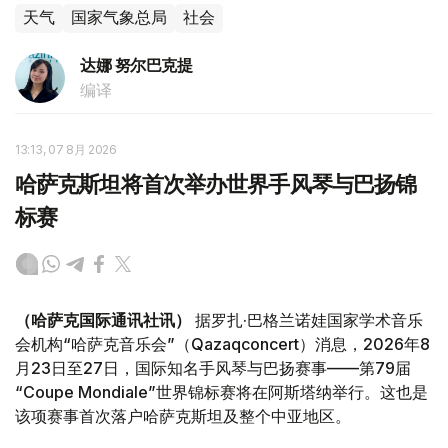
天气
国家气象总局
社会
达娜 努尔巴克提
编译
13:13, 07 8月 2026
哈萨克斯坦将首次举办世界手风琴与巴扬锦
标赛
（哈萨克国际通讯社讯）
据罗扎·巴格兰诺娃国家学术音乐
会机构“哈萨克音乐会”（Qazaqconcert）消息，2026年8
月23日至27日，国际知名手风琴与巴扬赛事——第79届
“Coupe Mondiale”世界锦标赛将在阿斯塔纳举行。这也是
该项赛事首次落户哈萨克斯坦及整个中亚地区。