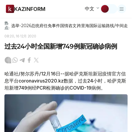
中文
KAZINFORM
热
选举-2026
总统府
任免
事件
国情咨文
跨里海国际运输路线/中间走
点:
08:20, 16 12月 2020
过去24小时全国新增749例新冠确诊病例
哈通社/努尔苏丹/12月16日--据哈萨克斯坦新冠疫情官方信
息平台coronavirus2020.kz数据，过去24小时，哈萨克斯
坦新增749例经PCR检测确诊的COVID-19病例。