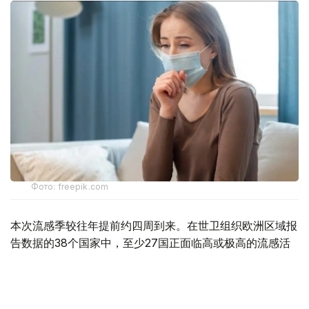
Фото: freepik.com
本次流感季较往年提前约四周到来。在世卫组织欧洲区域报
告数据的38个国家中，至少27国正面临高或极高的流感活
跃水平。
在爱尔兰、吉尔吉斯斯坦、黑山、塞尔维亚、斯洛文尼亚及
英国六国，接受流感样症状检测的患者中超过半数确诊感染