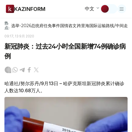
中文
KAZINFORM
热
选举-2026
总统府
任免
事件
国情咨文
跨里海国际运输路线/中间走
点:
09:17, 13 9月 2020
新冠肺炎：过去24小时全国新增74例确诊病
例
哈通社/努尔苏丹/9月13日 – 哈萨克斯坦新冠肺炎累计确诊
人数达10.68万人。