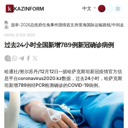
中文
KAZINFORM
热
选举-2026
总统府
任免
事件
国情咨文
跨里海国际运输路线/中间走
点:
09:00, 12 12月 2020
过去24小时全国新增789例新冠确诊病例
哈通社/努尔苏丹/12月12日--据哈萨克斯坦新冠疫情官方信
息平台coronavirus2020.kz数据，过去24小时，哈萨克斯
坦新增789例经PCR检测确诊的COVID-19病例。