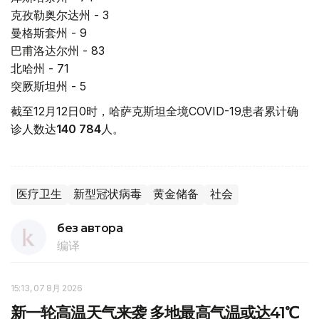
克孜勒奥尔达州 - 3
曼格斯套州 - 9
巴甫洛达尔州 - 83
北哈州 - 71
突厥斯坦州 - 5
截至12月12日0时，哈萨克斯坦全境COVID-19患者累计确
诊人数达
140 784
人。
医疗卫生
新型冠状病毒
黄金储备
社会
без автора
编译
15:13, 07 8月 2026
新一轮高温天气来袭 多地最高气温或达41℃