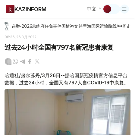
中文
KAZINFORM
热
选举-2026
总统府
任免
事件
国情咨文
跨里海国际运输路线/中间走
点:
08:36, 26 3月 2022
过去24小时全国有797名新冠患者康复
哈通社/努尔苏丹/3月26日--据哈国新冠疫情官方信息平台
数据，过去24小时，全国又有797人自COVID-19中康复。