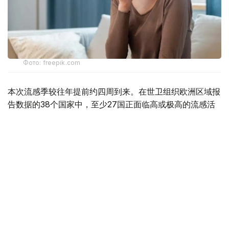
Фото: freepik.com
本次流感季较往年提前约四周到来。在世卫组织欧洲区域报
告数据的38个国家中，至少27国正面临高或极高的流感活
跃水平。
在爱尔兰、吉尔吉斯斯坦、黑山、塞尔维亚、斯洛文尼亚及
英国六国，接受流感样症状检测的患者中超过半数确诊感染
流感病毒。
世卫组织欧洲区域主任克鲁格指出，新型流感毒株——
AH3N2亚型流感病毒——正成为当前感染的主要致病原，
虽然尚无证据显示其致病严重程度有所增加。这一季节性流
感新变种已占欧洲区域确诊病例的90%，表明流感病毒的