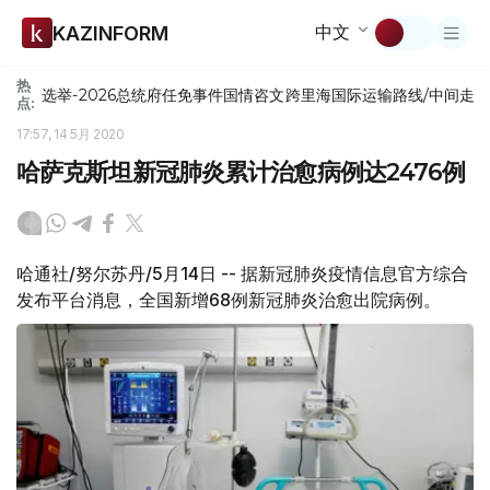
中文
KAZINFORM
热
选举-2026
总统府
任免
事件
国情咨文
跨里海国际运输路线/中间走
点:
17:57, 14 5月 2020
哈萨克斯坦新冠肺炎累计治愈病例达2476例
哈通社/努尔苏丹/5月14日 -- 据新冠肺炎疫情信息官方综合
发布平台消息，全国新增68例新冠肺炎治愈出院病例。