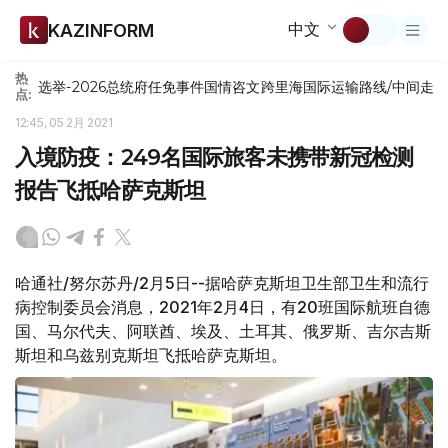
中文
KAZINFORM
热
选举-2026
总统府
任免
事件
国情咨文
跨里海国际运输路线/中间走
点:
12:45, 05 2月 2021
入境防疫：249名国际旅客未携带新冠检测
报告飞抵哈萨克斯坦
哈通社/努尔苏丹/2月5日--据哈萨克斯坦卫生部卫生和流行
病控制委员会消息，2021年2月4日，有20班国际航班自德
国、马尔代夫、阿联酋、埃及、土耳其、俄罗斯、吉尔吉斯
斯坦和乌兹别克斯坦飞抵哈萨克斯坦。