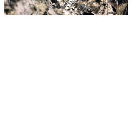
Фото: magnific.com
根据文件，按照批准的矿产储量计算，该矿山计划开采16
年。其中，企业将在13年时间内按照年产100万吨原矿的设
计产能开展生产。用于开发该矿床的地下资源区块总面积为
4.499平方公里。
“矿山总体生产能力确定为年产100万吨，之后产量
将逐步下降。根据设计阶段确定的矿产储量，矿山使
用年限为16年。其中，自按照设计产能（年产100万
吨）启动采矿作业之日起，矿山将运行13年。”文件
指出。