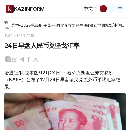
中文
KAZINFORM
热
选举-2026
总统府
任免
事件
国情咨文
跨里海国际运输路线/中间走
点:
11:34, 24 12月 2019
24日早盘人民币兑坚戈汇率
哈通社/阿拉木图/12月24日 -- 哈萨克斯坦证券交易所
（KASE）公布了12月24日早盘坚戈兑换外币平均汇率结
果。