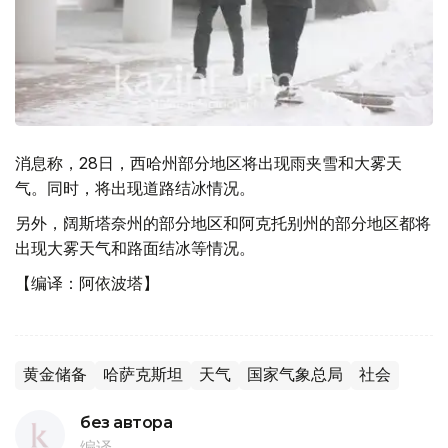
消息称，28日，西哈州部分地区将出现雨夹雪和大雾天
气。同时，将出现道路结冰情况。
另外，阔斯塔奈州的部分地区和阿克托别州的部分地区都将
出现大雾天气和路面结冰等情况。
【编译：阿依波塔】
黄金储备
哈萨克斯坦
天气
国家气象总局
社会
без автора
编译