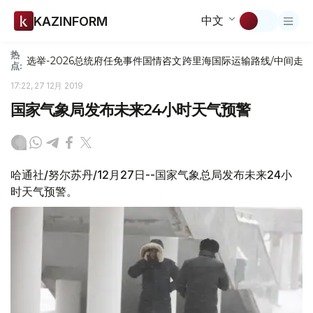
中文
KAZINFORM
热
选举-2026
总统府
任免
事件
国情咨文
跨里海国际运输路线/中间走
点:
17:22, 27 12月 2019
国家气象局发布未来24小时天气预警
哈通社/努尔苏丹/12月27日--国家气象总局发布未来24小
时天气预警。