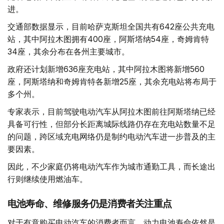
进。
交通部数据显示，目前哈萨克斯坦全国共有642座公共充电
站，其中阿拉木图拥有400座，阿斯塔纳54座，奇姆肯特
34座，其余分布在各州主要城市。
政府还计划新增636座充电站，其中阿拉木图将新增560
座，阿斯塔纳和奇姆肯特各新增25座，其余充电站将布局于
多个州。
专家表示，目前驾驶电动汽车从阿拉木图前往阿斯塔纳已经
具备可行性，但部分长距离城际线路仍存在充电站数量不足
的问题，跨区域充电网络仍是制约电动汽车进一步普及的主
要因素。
因此，不少家庭仍将电动汽车作为城市通勤工具，而长途出
行则继续使用燃油车。
电池寿命、维修服务仍是消费者关注重点
对于有意购买电动汽车的消费者而言，动力电池寿命依然是