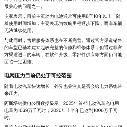
最关心的问题之一。
专家表示，目前主流动力电池通常可使用8至10年以上，随
着使用时间增加，主要表现为续航里程逐步下降，而非车辆
无法继续使用。
与此同时，售后服务体系也在不断完善。通过官方渠道销售
的车型已基本建立起较完整的保修和维修体系，但通过非官
方渠道进口的车辆，在软件升级、零部件供应等方面仍可能
面临一定困难。
电网压力目前仍处于可控范围
随着电动汽车快速增长，外界也关注其是否会给电力系统带
来压力。
阿斯塔纳供电公司数据显示，2025年首都电动汽车充电用
电量为1639万千瓦时；2026年上半年已达到1006万千瓦
时。