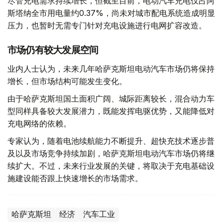
尽管充电需求持续增长，但截至目前，电动汽车充电仅占阿
斯塔纳全市用电量约0.37%，尚未对城市配电系统造成明显
压力，也暂时无需专门针对充电设施进行电网扩容改造。
市场仍有较大发展空间
业内人士认为，未来几年哈萨克斯坦电动汽车市场仍将保持
增长，但市场结构可能发生变化。
由于哈萨克斯坦国土面积广阔、城际距离较长，混合动力车
型同样具备较大发展潜力，既能发挥电驱优势，又能降低对
充电网络的依赖。
专家认为，随着电池续航能力不断提升、超快充技术逐步普
及以及市场竞争持续加剧，哈萨克斯坦电动汽车市场仍将继
续扩大。不过，未来行业发展的关键，将取决于充电基础设
施建设能否跟上快速增长的市场需求。
哈萨克斯坦
经济
汽车工业