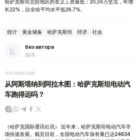
哈萨克斯坦北部地区的名义工资最低：20.34万坚戈，年增
长22%，比全哈平均水平低28.7%。
统计
黄金储备
哈萨克斯坦
经济
社会
без автора
编译
12:11, 09 8月 2026
从阿斯塔纳到阿拉木图：哈萨克斯坦电动汽
车跑得远吗？
（哈萨克国际通讯社讯） 近年来，哈萨克斯坦电动汽车市
场快速发展。截至目前，全国电动汽车保有量已达24634