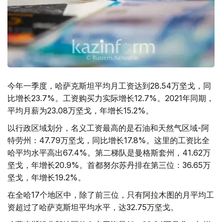
今年一季度，哈萨克斯坦平均月工资达到28.54万坚戈，同
比增长23.7%。工资购买力实际增长12.7%。2021年同期，
平均月薪为23.08万坚戈，年增长15.2%。
以行政区域划分，名义工资最高的是石油和天然气区域-阿
特劳州：47.79万坚戈，同比增长17.8%。这里的工资比全
哈平均水平高出67.4%。第二梯队是曼格斯套州，41.62万
坚戈，年增长20.9%。首都努尔苏丹排在第三位：36.65万
坚戈，年增长19.2%。
在全哈17个地区中，除了前三位，只有阿拉木图的月平均工
资超过了哈萨克斯坦平均水平，达32.75万坚戈。