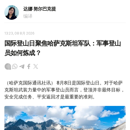
达娜 努尔巴克提
编译
13:23, 08 8月 2026
国际登山日聚焦哈萨克斯坦军队：军事登山
员如何炼成？
（哈萨克国际通讯社讯） 8月8日是国际登山日。对于哈萨
克斯坦武装力量中的军事登山员而言，登顶并非最终目标，
安全完成任务、平安返回才是最重要的准则。