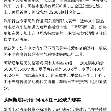
汽车。其中，阿拉木图拥有15280辆，占全国总量六成以
上，位居首位；阿斯塔纳以2885辆排名第二。
汽车行业专家阿列克谢·阿列克谢耶夫表示，近年来中国品
牌电动汽车陆续进入哈萨克斯坦市场，车型不断丰富、价格
更加亲民，加上充电网络持续完善，使越来越多消费者开始
接受电动汽车。
他认为，如今电动汽车已不再只是科技爱好者的选择，更成
为不少家庭兼顾经济性与科技体验的出行工具。
阿斯塔纳居民艾格丽姆·阿利别科娃介绍，一次充满电约需
5000至5500坚戈，夏季可行驶约600公里，冬季约400至
450公里，与燃油车相比，用车成本几乎降低一半。此外，
由于没有传统发动机和变速箱，车辆日常维护费用也明显减
少。
从阿斯塔纳开到阿拉木图已经成为现实
随着电动汽车数量不断增长，充电基础设施建设也在持续推