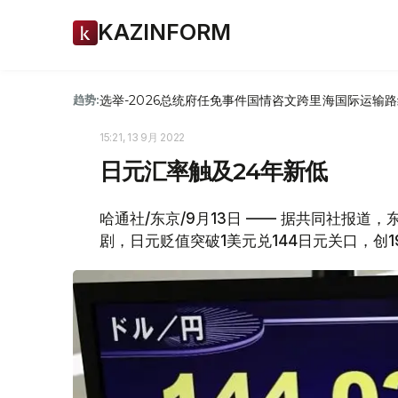
KAZINFORM
选举-2026
总统府
任免
事件
国情咨文
跨里海国际运输路
趋势:
15:21, 13 9月 2022
日元汇率触及24年新低
哈通社/东京/9月13日 —— 据共同社报
剧，日元贬值突破1美元兑144日元关口，创1