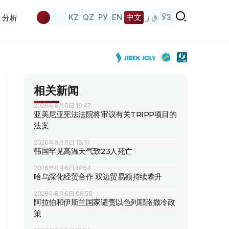
KZ
QZ
РУ
EN
中文
ق ز
ЎЗ
分析
相关新闻
2026年8月6日 19:47
亚美尼亚宪法法院将审议有关TRIPP项目的
法案
2026年8月6日 16:10
韩国罕见高温天气致23人死亡
2026年8月6日 14:54
哈乌深化经贸合作 双边贸易额持续攀升
2026年8月6日 08:58
阿拉伯和伊斯兰国家谴责以色列耶路撒冷政
策