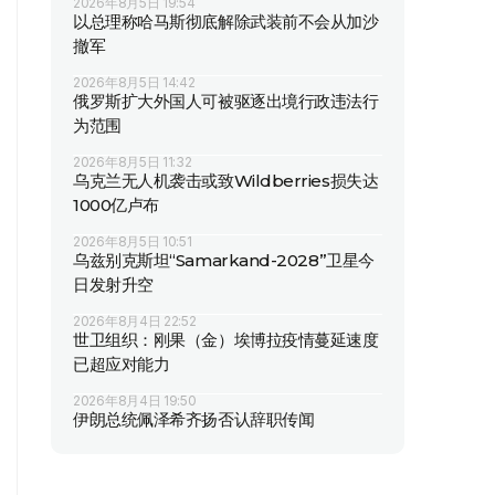
2026年8月5日 19:54
以总理称哈马斯彻底解除武装前不会从加沙
撤军
2026年8月5日 14:42
俄罗斯扩大外国人可被驱逐出境行政违法行
为范围
2026年8月5日 11:32
乌克兰无人机袭击或致Wildberries损失达
1000亿卢布
2026年8月5日 10:51
乌兹别克斯坦“Samarkand-2028”卫星今
日发射升空
2026年8月4日 22:52
世卫组织：刚果（金）埃博拉疫情蔓延速度
已超应对能力
2026年8月4日 19:50
伊朗总统佩泽希齐扬否认辞职传闻