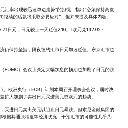
日元汇率出现较迅速单边走势”的担忧，指出“必须保持高度
动向继续的话就将采取必要应对”，但并未提及具体内容。
.71日元，日元较上一天贬值2.16。1欧元兑142.02～
济仍保持坚挺，隔夜纽约汇市日元加速贬值。东京汇市也
会（FOMC）会议上决定大幅加息的预期也加剧了日元的跌
点。欧洲央行（ECB）计划本周召开理事会会议，届时决
差扩大加剧了卖出日元买进美元或欧元的趋势。
，买进日元卖出美元以阻止日元暴跌。但索尼金融集团的
都根据其通胀程度等经济状况，干预汇市的可能性几乎为