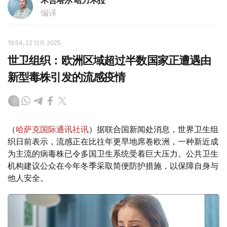
木合塔尔 哈力木拉
编译
19:54, 22 12月 2025
世卫组织：欧洲区域超过半数国家正遭遇由
新型毒株引发的流感疫情
（
哈萨克国际通讯社讯
）据联合国新闻处消息，世界卫生组
织日前表示，流感正在比往年更早地席卷欧洲，一种新近成
为主流的病毒株已令多国卫生系统受着巨大压力。公共卫生
机构建议公众在今年冬季采取简便防护措施，以保障自身与
他人安全。