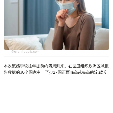
Фото: freepik.com
本次流感季较往年提前约四周到来。在世卫组织欧洲区域报
告数据的38个国家中，至少27国正面临高或极高的流感活
跃水平。
在爱尔兰、吉尔吉斯斯坦、黑山、塞尔维亚、斯洛文尼亚及
英国六国，接受流感样症状检测的患者中超过半数确诊感染
流感病毒。
世卫组织欧洲区域主任克鲁格指出，新型流感毒株——