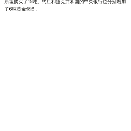
斯坦购买了15吨。约旦和捷克共和国的中央银行也分别增加
了6吨黄金储备。
全球各国央行在第二季度共购买了约289吨黄金，比2025年
同期增长了62%。去年同期，黄金购买量约为178吨。
世界黄金协会称，黄金需求的增长受到地缘政治不确定性、
本季度贵金属价格下跌，以及各国寻求国际储备多元化等因
素的影响。
根据该协会进行的一项调查，89%的央行行长预计未来一
年全球黄金储备量将会增加。45%的受访者表示，他们的
国家计划增加黄金储备。
黄金储备
哈萨克斯坦
经济
央行
金融
木合塔尔 哈力木拉
编译